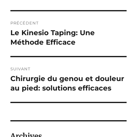
Navigation
PRÉCÉDENT
de
Le Kinesio Taping: Une
Publication
précédente :
Méthode Efficace
l’article
SUIVANT
Chirurgie du genou et douleur
Publication
suivante :
au pied: solutions efficaces
Archives