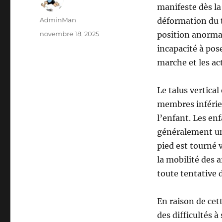
manifeste dès la
Auteur
AdminMan
déformation du ta
Publié
novembre 18, 2025
position anormal
le
incapacité à pos
marche et les ac
Le talus vertica
membres inférieu
l’enfant. Les en
généralement un 
pied est tourné 
la mobilité des a
toute tentative
En raison de cet
des difficultés 