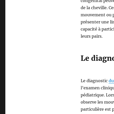
congénital peuve
de la cheville. 
mouvement ou par
présenter une lim
capacité à partic
leurs pairs.
Le diagno
Le diagnostic
du
l’examen cliniqu
pédiatrique. Lor
observe les mouv
particulière est 