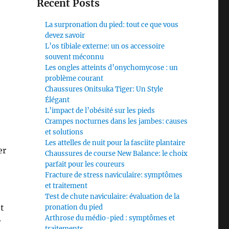
Recent Posts
La surpronation du pied: tout ce que vous
devez savoir
L’os tibiale externe: un os accessoire
souvent méconnu
Les ongles atteints d’onychomycose : un
problème courant
Chaussures Onitsuka Tiger: Un Style
Élégant
L’impact de l’obésité sur les pieds
Crampes nocturnes dans les jambes: causes
et solutions
Les attelles de nuit pour la fasciite plantaire
er
Chaussures de course New Balance: le choix
parfait pour les coureurs
Fracture de stress naviculaire: symptômes
et traitement
Test de chute naviculaire: évaluation de la
t
pronation du pied
Arthrose du médio-pied : symptômes et
r
traitements