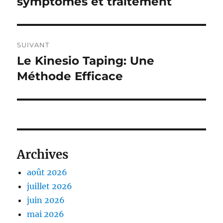
symptômes et traitement
l’article
SUIVANT
Le Kinesio Taping: Une
Publication
suivante :
Méthode Efficace
Archives
août 2026
juillet 2026
juin 2026
mai 2026