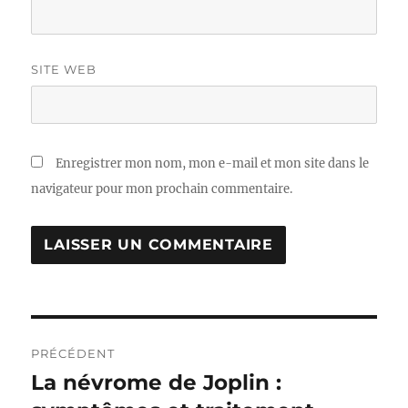
SITE WEB
Enregistrer mon nom, mon e-mail et mon site dans le
navigateur pour mon prochain commentaire.
Navigation
PRÉCÉDENT
de
La névrome de Joplin :
Publication
précédente :