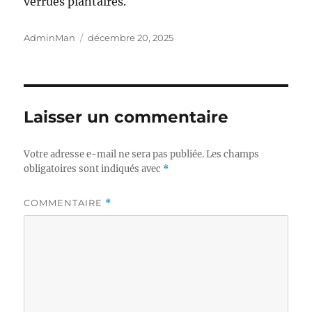
verrues plantaires.
Auteur
Publié
AdminMan
décembre 20, 2025
le
Laisser un commentaire
Votre adresse e-mail ne sera pas publiée.
Les champs
obligatoires sont indiqués avec
*
COMMENTAIRE
*