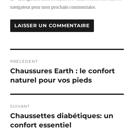
navigateur pour mon prochain commentaire.
Navigation
PRÉCÉDENT
de
Chaussures Earth : le confort
Publication
précédente :
naturel pour vos pieds
l’article
SUIVANT
Chaussettes diabétiques: un
Publication
suivante :
confort essentiel