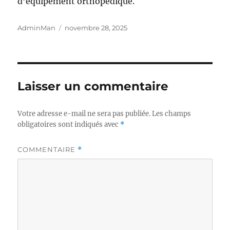
d’équipement orthopédique.
Auteur
Publié
AdminMan
novembre 28, 2025
le
Laisser un commentaire
Votre adresse e-mail ne sera pas publiée.
Les champs
obligatoires sont indiqués avec
*
COMMENTAIRE
*