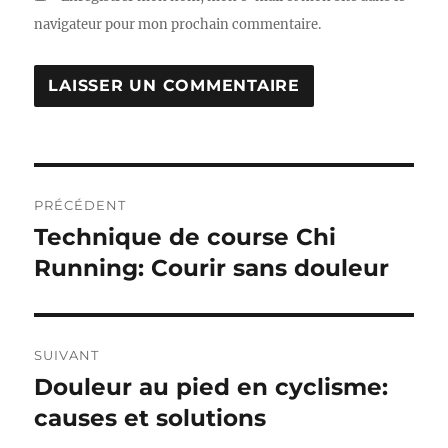
navigateur pour mon prochain commentaire.
Navigation
PRÉCÉDENT
de
Technique de course Chi
Publication
précédente :
Running: Courir sans douleur
l’article
SUIVANT
Douleur au pied en cyclisme:
Publication
suivante :
causes et solutions