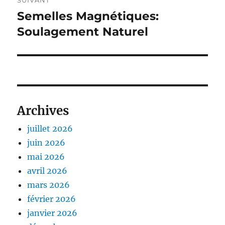
SUIVANT
Semelles Magnétiques:
Publication
suivante :
Soulagement Naturel
Archives
juillet 2026
juin 2026
mai 2026
avril 2026
mars 2026
février 2026
janvier 2026