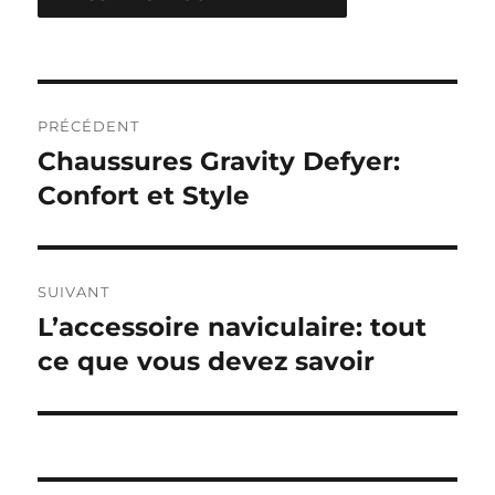
Navigation
PRÉCÉDENT
de
Chaussures Gravity Defyer:
Publication
précédente :
Confort et Style
l’article
SUIVANT
L’accessoire naviculaire: tout
Publication
suivante :
ce que vous devez savoir